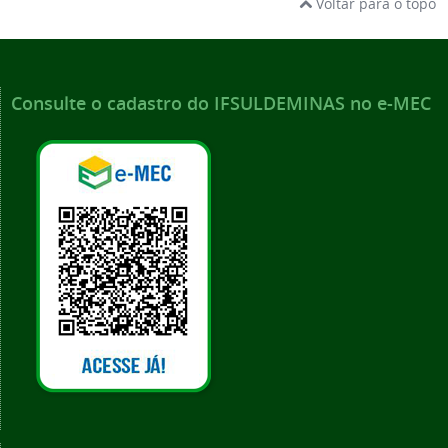
Voltar para o topo
Consulte o cadastro do IFSULDEMINAS no e-MEC