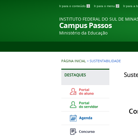
Ir para o conteúdo
1
Ir para o menu
2
Ir para a
INSTITUTO FEDERAL DO SUL DE MINA
Campus Passos
Ministério da Educação
PÁGINA INICIAL
>
SUSTENTABILIDADE
Sust
DESTAQUES
Co