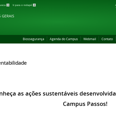
 busca
3
Ir para o rodapé
4
S GERAIS
Biossegurança
Agenda do Campus
Webmail
Contato
entabilidade
nheça as ações sustentáveis desenvolvid
Campus Passos!