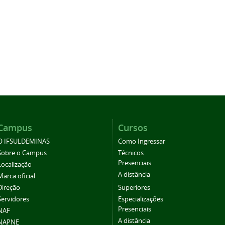
Campus
Cursos
O IFSULDEMINAS
Como Ingressar
Sobre o Campus
Técnicos
Presenciais
Localização
A distância
Marca oficial
Direção
Superiores
Servidores
Especializações
Presenciais
NAF
A distância
NAPNE