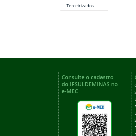
Terceirizados
Consulte o cadastro
do IFSULDEMINAS no
e-MEC