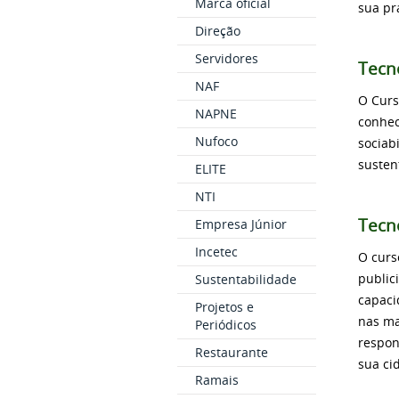
Marca oficial
sua pr
Direção
Servidores
Tecn
NAF
O Curs
NAPNE
conhec
Nufoco
sociab
susten
ELITE
NTI
Tecn
Empresa Júnior
Incetec
O curs
public
Sustentabilidade
capaci
Projetos e
nas ma
Periódicos
respon
Restaurante
sua ci
Ramais