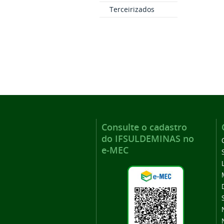
Terceirizados
Consulte o cadastro
do IFSULDEMINAS no
e-MEC