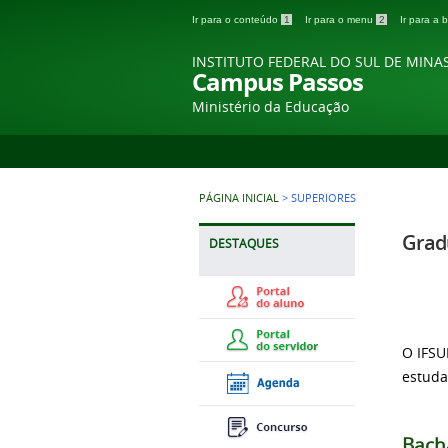
Ir para o conteúdo
1
Ir para o menu
2
Ir para a
INSTITUTO FEDERAL DO SUL DE MINA
Campus Passos
Ministério da Educação
PÁGINA INICIAL
>
SUPERIORES
Grad
DESTAQUES
O IFSU
estuda
Bach