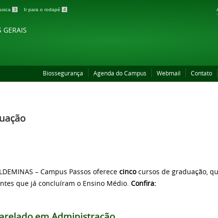
 busca
3
Ir para o rodapé
4
S GERAIS
Biossegurança
Agenda do Campus
Webmail
Contato
uação
LDEMINAS – Campus Passos oferece
cinco
cursos de graduação, qu
ntes que já concluíram o Ensino Médio.
Confira:
arelado em Administração