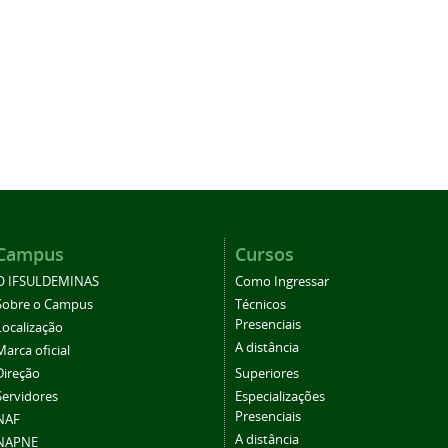
Campus
Cursos
O IFSULDEMINAS
Como Ingressar
Sobre o Campus
Técnicos
Presenciais
Localização
A distância
Marca oficial
Direção
Superiores
Servidores
Especializações
Presenciais
NAF
A distância
NAPNE