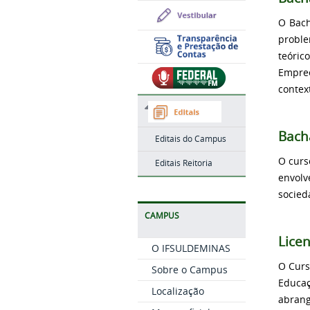
O Bach
probl
teóric
Empree
contex
Bach
Editais do Campus
O curs
Editais Reitoria
envolv
socied
CAMPUS
Lice
O IFSULDEMINAS
O Curs
Sobre o Campus
Educaç
Localização
abrang