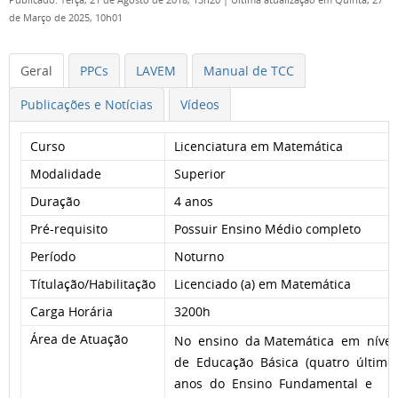
Publicado: Terça, 21 de Agosto de 2018, 13h20
|
Última atualização em Quinta, 27
de Março de 2025, 10h01
Geral
PPCs
LAVEM
Manual de TCC
Publicações e Notícias
Vídeos
Curso
Licenciatura em Matemática
Modalidade
Superior
Duração
4 anos
Pré-requisito
Possuir Ensino Médio completo
Período
Noturno
Títulação/Habilitação
Licenciado (a) em Matemática
Carga Horária
3200h
Área de Atuação
No ensino da Matemática em níve
de Educação Básica (quatro último
anos do Ensino Fundamental e