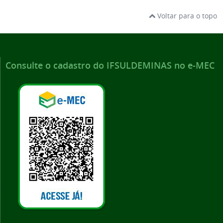
Voltar para o topo
Consulte o cadastro do IFSULDEMINAS no e-MEC