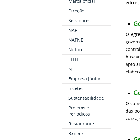
Marca oficial
éticos
Direção
Servidores
Ge
NAF
O egre
NAPNE
govern
contro
Nufoco
buscan
ELITE
apto a
NTI
elabor
Empresa Júnior
Incetec
Ge
Sustentabilidade
O curs
Projetos e
das po
Periódicos
curso,
Restaurante
Ramais
Ge