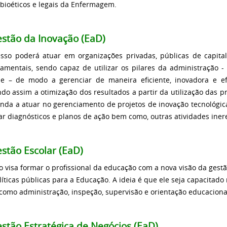
, bioéticos e legais da Enfermagem.
stão da Inovação (EaD)
sso poderá atuar em organizações privadas, públicas de capita
amentais, sendo capaz de utilizar os pilares da administração -
le – de modo a gerenciar de maneira eficiente, inovadora e ef
do assim a otimização dos resultados a partir da utilização das p
inda a atuar no gerenciamento de projetos de inovação tecnológica
ar diagnósticos e planos de ação bem como, outras atividades iner
stão Escolar (EaD)
o visa formar o profissional da educação com a nova visão da gestã
líticas públicas para a Educação. A ideia é que ele seja capacitad
 como administração, inspeção, supervisão e orientação educaciona
stão Estratégica de Negócios (EaD)