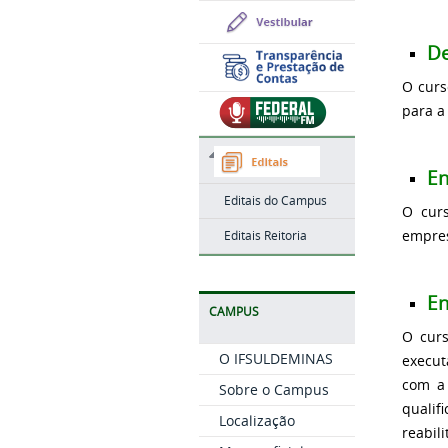
De
O curs
para a
En
Editais do Campus
O curs
empres
Editais Reitoria
En
CAMPUS
O curs
O IFSULDEMINAS
execut
com a 
Sobre o Campus
qualif
Localização
reabil