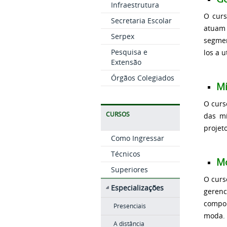
Infraestrutura
O curs
Secretaria Escolar
atuam 
Serpex
segmen
Pesquisa e
los a 
Extensão
Órgãos Colegiados
Mí
O curs
CURSOS
das mí
projet
Como Ingressar
Técnicos
Mo
Superiores
O curs
Especializações
gerenc
compor
Presenciais
moda.
A distância