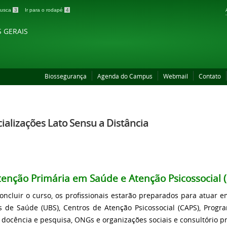
 busca
3
Ir para o rodapé
4
S GERAIS
Biossegurança
Agenda do Campus
Webmail
Contato
ializações Lato Sensu a Distância
tenção Primária em Saúde e Atenção Psicossocial 
oncluir o curso, os profissionais estarão preparados para atuar e
s de Saúde (UBS), Centros de Atenção Psicossocial (CAPS), Prog
 docência e pesquisa, ONGs e organizações sociais e consultório pr