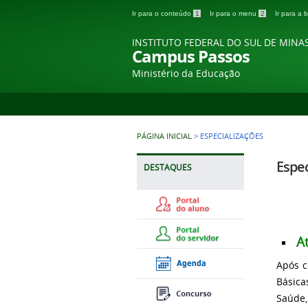
Ir para o conteúdo
1
Ir para o menu
2
Ir para a
INSTITUTO FEDERAL DO SUL DE MINA
Campus Passos
Ministério da Educação
PÁGINA INICIAL
>
ESPECIALIZAÇÕES
Espec
DESTAQUES
A
Após c
Básica
Saúde,