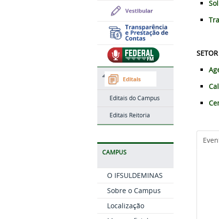
Sol
Tr
SETOR
Ag
Ca
Editais do Campus
Cen
Editais Reitoria
Even
CAMPUS
O IFSULDEMINAS
Sobre o Campus
Localização