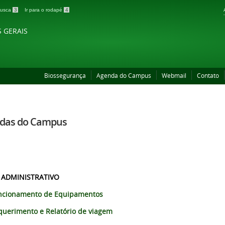
 busca
3
Ir para o rodapé
4
S GERAIS
Biossegurança
Agenda do Campus
Webmail
Contato
das do Campus
 ADMINISTRATIVO
ncionamento de Equipamentos
querimento e Relatório de viagem