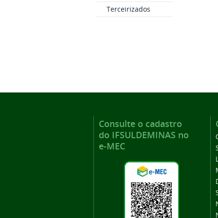
Terceirizados
Consulte o cadastro
do IFSULDEMINAS no
e-MEC