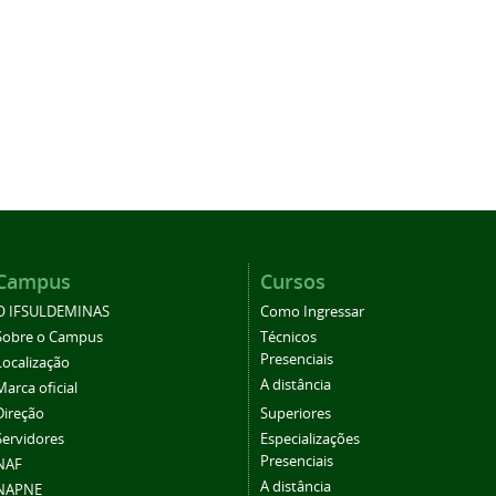
Campus
Cursos
O IFSULDEMINAS
Como Ingressar
Sobre o Campus
Técnicos
Presenciais
Localização
A distância
Marca oficial
Direção
Superiores
Servidores
Especializações
Presenciais
NAF
A distância
NAPNE