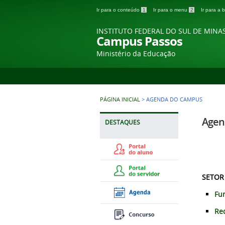
Ir para o conteúdo
1
Ir para o menu
2
Ir para a
INSTITUTO FEDERAL DO SUL DE MINA
Campus Passos
Ministério da Educação
PÁGINA INICIAL
>
AGENDA DO CAMPUS
Agen
DESTAQUES
SETOR
Fu
Re