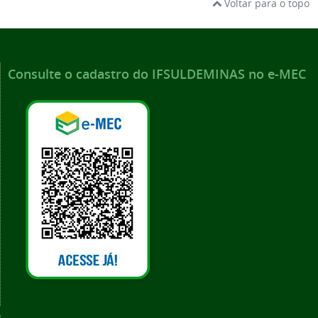
Voltar para o topo
Consulte o cadastro do IFSULDEMINAS no e-MEC