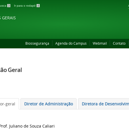
 busca
3
Ir para o rodapé
4
S GERAIS
Biossegurança
Agenda do Campus
Webmail
Contato
ção Geral
tor-geral
Diretor de Administração
Diretora de Desenvolvi
Prof. Juliano de Souza Caliari