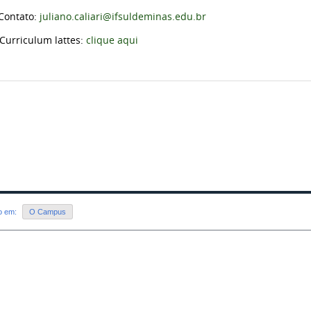
Contato:
juliano.caliari@ifsuldeminas.edu.br
riculum lattes:
clique aqui
do em:
O Campus