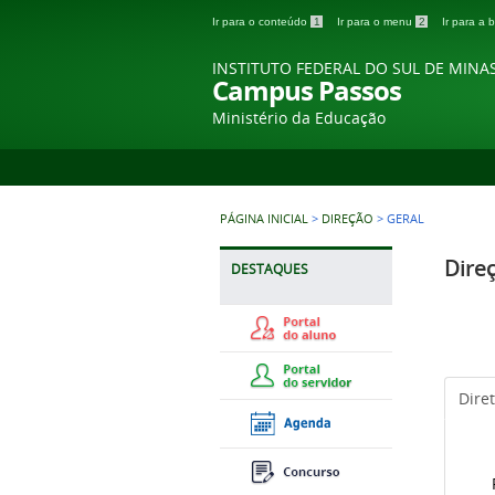
Ir para o conteúdo
1
Ir para o menu
2
Ir para a
INSTITUTO FEDERAL DO SUL DE MINA
Campus Passos
Ministério da Educação
PÁGINA INICIAL
>
DIREÇÃO
>
GERAL
Dire
DESTAQUES
Dire