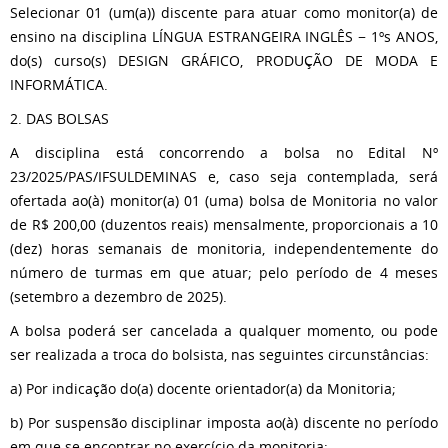
Selecionar 01 (um(a)) discente para atuar como monitor(a) de
ensino na disciplina LÍNGUA ESTRANGEIRA INGLÊS − 1ºs ANOS,
do(s) curso(s) DESIGN GRÁFICO, PRODUÇÃO DE MODA E
INFORMÁTICA.
2. DAS BOLSAS
A disciplina está concorrendo a bolsa no Edital Nº
23/2025/PAS/IFSULDEMINAS e, caso seja contemplada, será
ofertada ao(à) monitor(a) 01 (uma) bolsa de Monitoria no valor
de R$ 200,00 (duzentos reais) mensalmente, proporcionais a 10
(dez) horas semanais de monitoria, independentemente do
número de turmas em que atuar; pelo período de 4 meses
(setembro a dezembro de 2025).
A bolsa poderá ser cancelada a qualquer momento, ou pode
ser realizada a troca do bolsista, nas seguintes circunstâncias:
a) Por indicação do(a) docente orientador(a) da Monitoria;
b) Por suspensão disciplinar imposta ao(à) discente no período
em que se encontrar no exercício da monitoria;