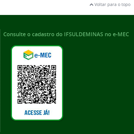
Voltar para o topo
Consulte o cadastro do IFSULDEMINAS no e-MEC