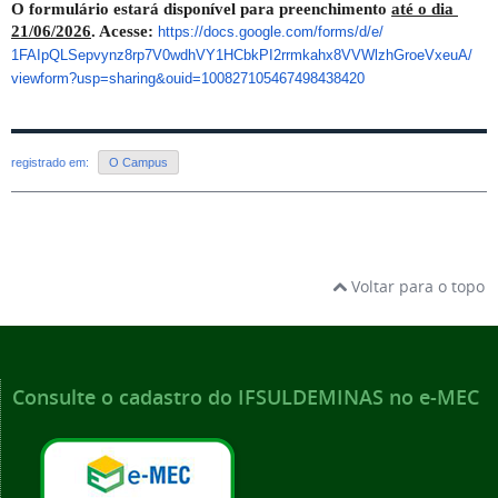
O formulário estará disponível para preenchimento 
até o dia 
21/06/2026
. Acesse: 
https://docs.google.com/forms/
d/e/
1FAIpQLSepvynz8rp7V0wdhVY1HCbk
PI2rrmkahx8VVWlzhGroeVxeuA/
viewform?usp=sharing&ouid=
100827105467498438420
registrado em:
O Campus
Voltar para o topo
Consulte o cadastro do IFSULDEMINAS no e-MEC