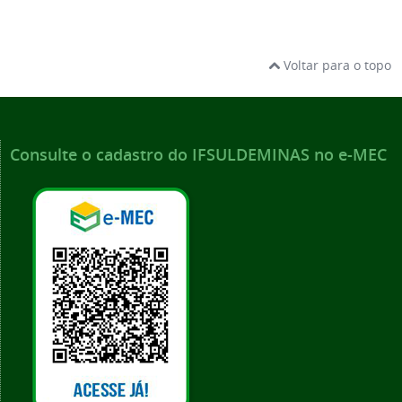
Voltar para o topo
Consulte o cadastro do IFSULDEMINAS no e-MEC