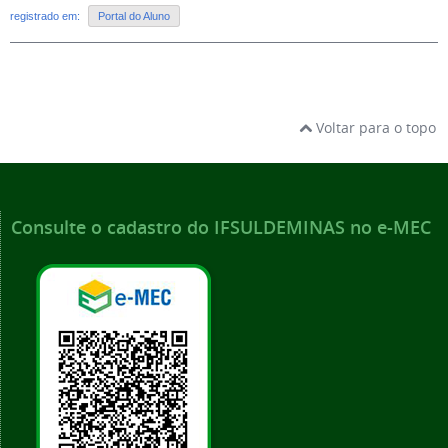
registrado em:
Portal do Aluno
Voltar para o topo
Consulte o cadastro do IFSULDEMINAS no e-MEC