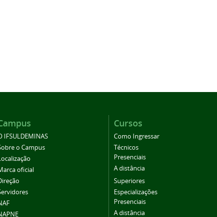
Campus
Cursos
O IFSULDEMINAS
Como Ingressar
Sobre o Campus
Técnicos
Presenciais
Localização
A distância
Marca oficial
Direção
Superiores
Servidores
Especializações
Presenciais
NAF
A distância
NAPNE