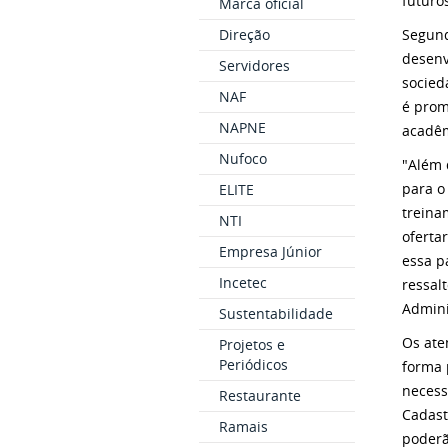
futuro
Marca oficial
Segund
Direção
desenv
Servidores
socied
NAF
é prom
NAPNE
acadêm
Nufoco
"Além 
para o
ELITE
treina
NTI
oferta
Empresa Júnior
essa p
Incetec
ressal
Admini
Sustentabilidade
Os ate
Projetos e
Periódicos
forma 
necess
Restaurante
Cadast
Ramais
poderã