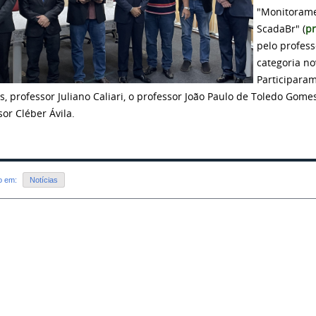
"Monitoramen
ScadaBr" (
pr
pelo profess
categoria no
Participaram
, professor Juliano Caliari, o professor João Paulo de Toledo Gome
sor Cléber Ávila.
do em:
Notícias