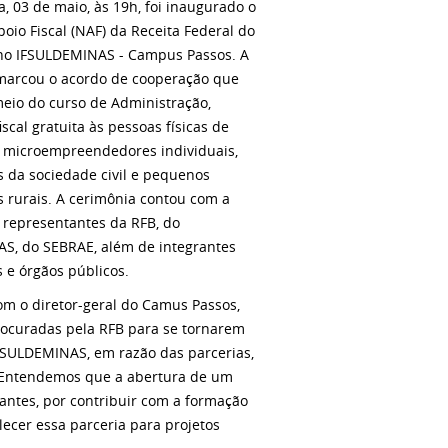
, 03 de maio, às 19h, foi inaugurado o
oio Fiscal (NAF) da Receita Federal do
) no IFSULDEMINAS - Campus Passos. A
marcou o acordo de cooperação que
meio do curso de Administração,
iscal gratuita às pessoas físicas de
, microempreendedores individuais,
 da sociedade civil e pequenos
s rurais. A cerimônia contou com a
 representantes da RFB, do
S, do SEBRAE, além de integrantes
 e órgãos públicos.
om o diretor-geral do Camus Passos,
procuradas pela RFB para se tornarem
FSULDEMINAS, em razão das parcerias,
 "Entendemos que a abertura de um
ntes, por contribuir com a formação
lecer essa parceria para projetos