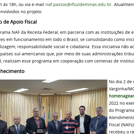
h às 18h, ou via e-mail
naf.passos@ifsuldeminas.edu.br
. Atualmen
envolvidos no projeto.
o de Apoio Fiscal
rama NAF da Receita Federal, em parceria com as instituições de e
es em funcionamento em todo o Brasil, se consolidando como inicia
izagem, responsabilidade social e cidadania. Essa iniciativa não 
 países sul-americanos que, por meio de suas administrações tribut
l, realizam esse programa em cooperação com centenas de institui
hecimento
No dia 2 de 
Varginha/M
homenagea
2022 no exer
do Programa
Atendimento 
Fiscal (NAF
recebeu o r