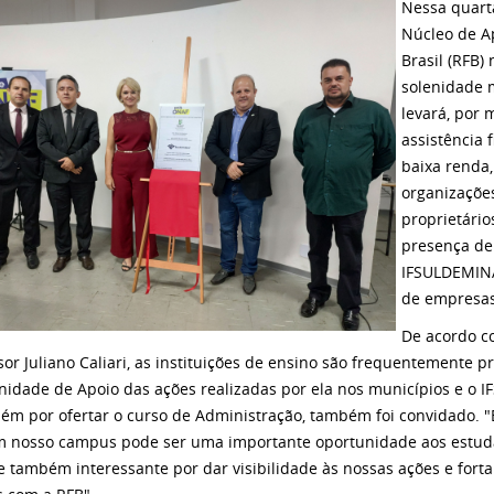
Nessa quarta
Núcleo de Ap
Brasil (RFB
solenidade 
levará, por 
assistência f
baixa renda
organizações
proprietário
presença de
IFSULDEMINA
de empresas
De acordo c
sor Juliano Caliari, as instituições de ensino são frequentemente 
idade de Apoio das ações realizadas por ela nos municípios e o I
ém por ofertar o curso de Administração, também foi convidado.
 nosso campus pode ser uma importante oportunidade aos estuda
 e também interessante por dar visibilidade às nossas ações e forta