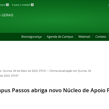
 busca
3
Ir para o rodapé
4
S GERAIS
Biossegurança
Agenda do Campus
Webmail
Contato
o: Quinta, 04 de Maio de 2023, 07h31
|
Última atualização em Quinta, 04
de 2023, 07h57
pus Passos abriga novo Núcleo de Apoio Fi