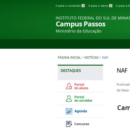
Ir para o conteúdo
1
Ir para o menu
2
Ir para a
INSTITUTO FEDERAL DO SUL DE MINA
Campus Passos
Ministério da Educação
PÁGINA INICIAL
>
NOTÍCIAS
>
NAF
NAF
DESTAQUES
Publicad
de Maio 
Cam