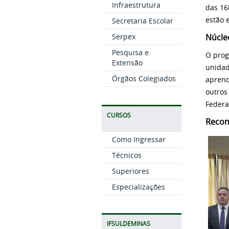
Infraestrutura
das 16
estão 
Secretaria Escolar
Núcle
Serpex
Pesquisa e
O prog
Extensão
unidad
Órgãos Colegiados
aprend
outros
Federa
CURSOS
Recon
Como Ingressar
Técnicos
Superiores
Especializações
IFSULDEMINAS