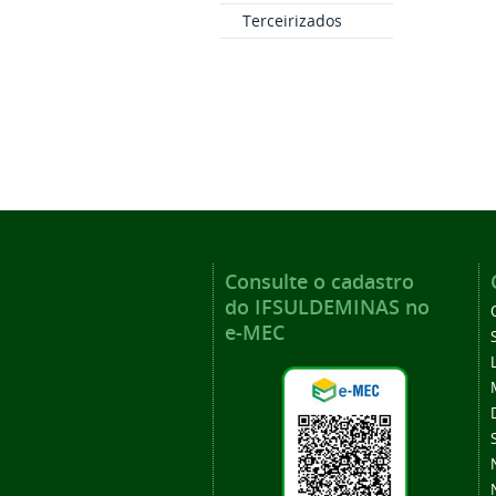
Terceirizados
Consulte o cadastro
do IFSULDEMINAS no
e-MEC