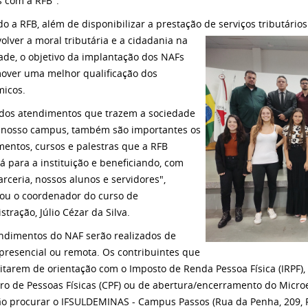
s com a RFB".
o a RFB, além de disponibilizar a prestação de serviços tributários 
olver a moral tributária e a cidadania na
ade, o objetivo da implantação dos NAFs
over uma melhor qualificação dos
icos.
dos atendimentos que trazem a sociedade
 nosso campus, também são importantes os
mentos, cursos e palestras que a RFB
rá para a instituição e beneficiando, com
arceria, nossos alunos e servidores",
tou o coordenador do curso de
stração, Júlio Cézar da Silva.
ndimentos do NAF serão realizados de
presencial ou remota. Os contribuintes que
itarem de orientação com o Imposto de Renda Pessoa Física (IRPF),
ro de Pessoas Físicas (CPF) ou de abertura/encerramento do Micr
o procurar o IFSULDEMINAS - Campus Passos (Rua da Penha, 209, Pen